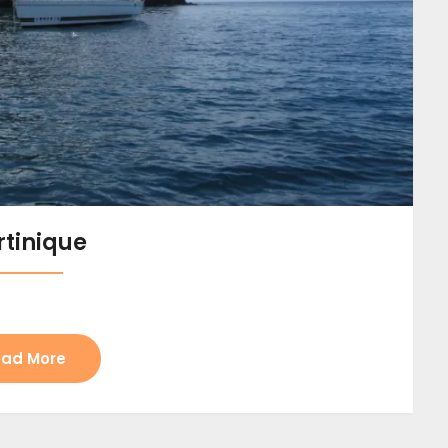
tinique
ad More