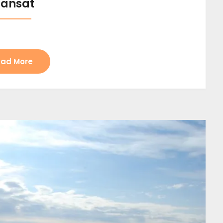
ransat
ad More